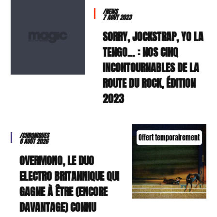
/NEWS
7 AOÛT 2023
SORRY, JOCKSTRAP, YO LA
TENGO… : NOS CINQ
INCONTOURNABLES DE LA
ROUTE DU ROCK, ÉDITION
2023
/CHRONIQUES
Offert temporairement
8 AOÛT 2026
OVERMONO, LE DUO
ELECTRO BRITANNIQUE QUI
GAGNE À ÊTRE (ENCORE
DAVANTAGE) CONNU