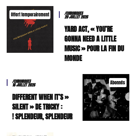
/CHRONIQUES
Offert temporairement
20 JUILLET 2026
YARD ACT, « YOU’RE
GONNA NEED A LITTLE
MUSIC » POUR LA FIN DU
MONDE
/CHRONIQUES
Abonnés
16 JUILLET 2026
« DIFFERENT WHEN IT’S
SILENT » DE TRICKY :
SPLENDEUR, SPLENDEUR !