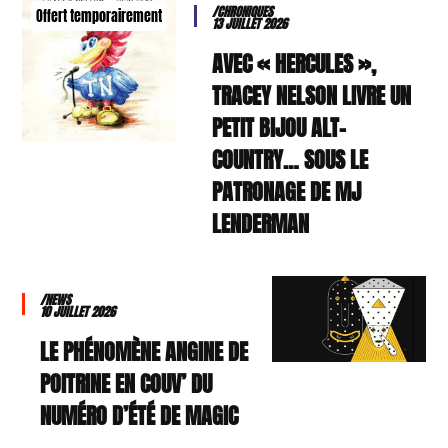
/CHRONIQUES
Offert temporairement
13 JUILLET 2026
AVEC « HERCULES »,
TRACEY NELSON LIVRE UN
PETIT BIJOU ALT-
COUNTRY… SOUS LE
PATRONAGE DE MJ
LENDERMAN
/NEWS
10 JUILLET 2026
LE PHÉNOMÈNE ANGINE DE
POITRINE EN COUV’ DU
NUMÉRO D’ÉTÉ DE MAGIC