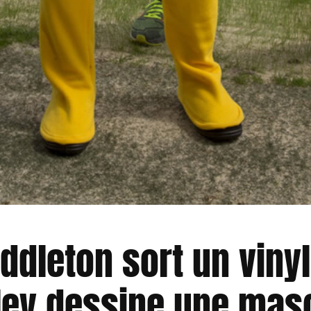
dleton sort un viny
ley dessine une mas