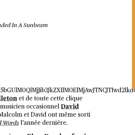
nded In A Sunbeam
R5bGUlM0QlMjJib3JkZXIlM0ElMjAwJTNCJTIwd
leton
et de toute cette clique
et musicien occasionnel
David
. Malcolm et David ont même sorti
d Words
l’année dernière.