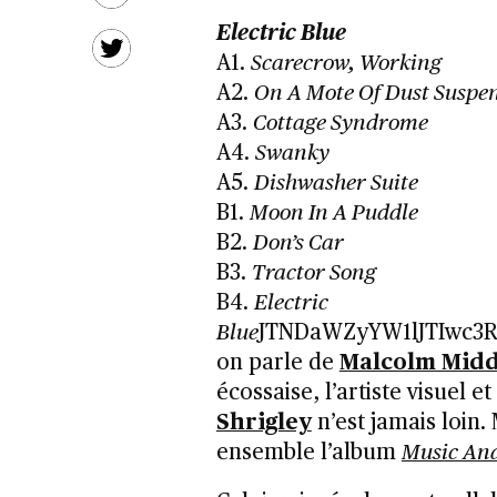
Electric Blue
A1.
Scarecrow, Working
A2.
On A Mote Of Dust Suspe
A3.
Cottage Syndrome
A4.
Swanky
A5.
Dishwasher Suite
B1.
Moon In A Puddle
B2.
Don’s Car
B3.
Tractor Song
B4.
Electric
Blue
JTNDaWZyYW1lJTIwc3
on parle de
Malcolm Midd
écossaise, l’artiste visuel 
Shrigley
n’est jamais loin
ensemble l’album
Music An