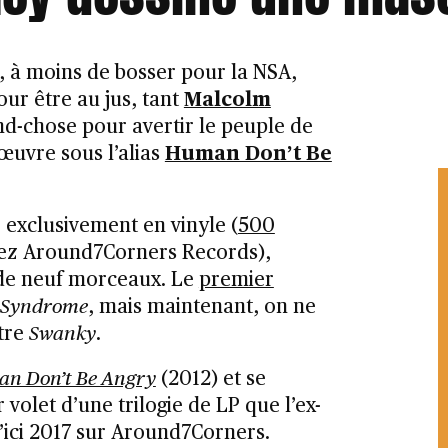
ire, à moins de bosser pour la NSA,
our être au jus, tant
Malcolm
and-chose pour avertir le peuple de
 œuvre sous l’alias
Human Don’t Be
é exclusivement en vinyle (
500
ez Around7Corners Records),
de neuf morceaux. Le
premier
 Syndrome
, mais maintenant, on ne
itre
Swanky
.
n Don’t Be Angry
(2012) et se
olet d’une trilogie de LP que l’ex-
’ici 2017 sur Around7Corners.