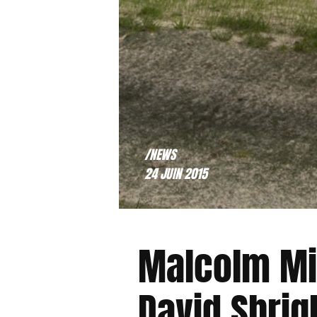
/NEWS
24 JUIN 2015
Malcolm Mid
David Shrig