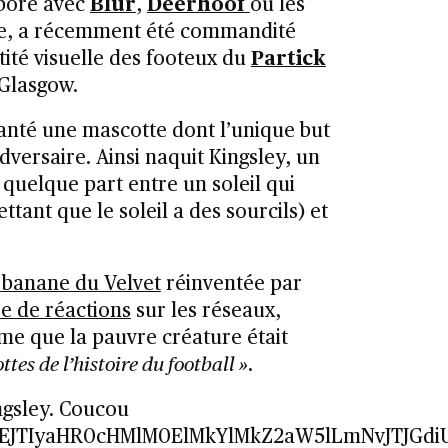
aboré avec
Blur
,
Deerhoof
ou les
ace, a récemment été commandité
tité visuelle des footeux du
Partick
 Glasgow.
fanté une mascotte dont l’unique but
adversaire. Ainsi naquit Kingsley, un
uelque part entre un soleil qui
ttant que le soleil a des sourcils) et
 banane du Velvet
réinventée par
 de réactions
sur les réseaux,
e que la pauvre créature était
ttes de l’histoire du football »
.
ngsley. Coucou
JTNEJTIyaHR0cHMlM0ElMkYlMkZ2aW5lLmNvJT