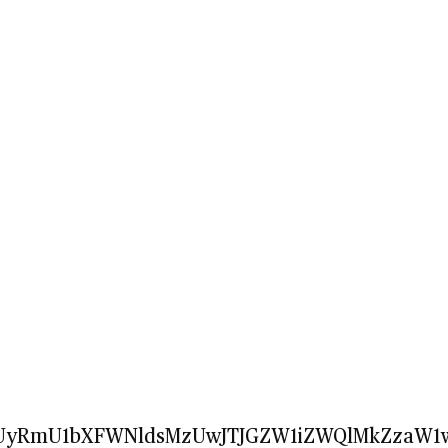
JGdiUyRmU1bXFWNldsMzUwJTJGZW1iZWQlMkZz