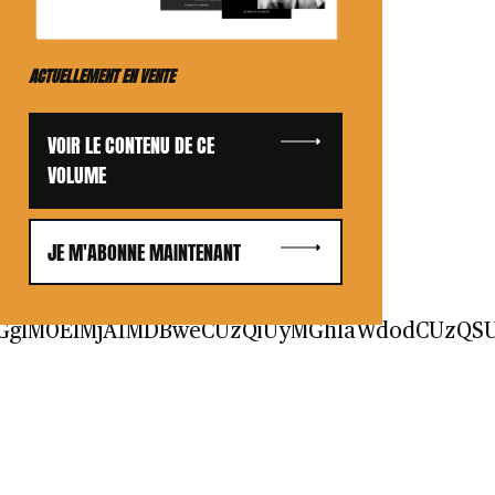
ACTUELLEMENT EN VENTE
VOIR LE CONTENU DE CE
VOLUME
JE M'ABONNE MAINTENANT
2lkdGglM0ElMjA1MDBweCUzQiUyMGhlaWdodCUz