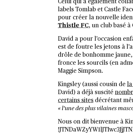
Celui qui a également coll
labels Tomlab et Castle F
pour créer la nouvelle iden
Thistle FC
, un club basé à
David a pour l’occasion en
est de foutre les jetons à l’
drôle de bonhomme jaune, q
fronce les sourcils (en adme
Maggie Simpson.
Kingsley (aussi cousin de
la
David) a déjà suscité
nombre
certains sites
décrétant mêm
« l’une des plus vilaines masco
Nous on dit bienvenue à Ki
!JTNDaWZyYW1lJTIwc3Jj