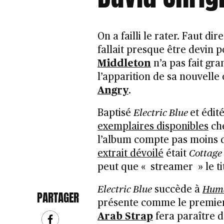
On a failli le rater. Faut d
fallait presque être devin p
Middleton
n’a pas fait gr
l’apparition de sa nouvelle
Angry
.
Baptisé
Electric Blue
et édit
exemplaires disponibles
ch
l’album compte pas moins 
extrait dévoilé
était
Cottage
peut que « streamer » le t
Electric Blue
succède à
Huma
PARTAGER
présente comme le premier v
Arab Strap
fera paraître d