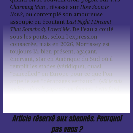
quand on se souvient avoir pogoté sur
This
Charming Man
, rêvassé sur
How Soon Is
Now?
, ou contemplé son amoureuse
assoupie en écoutant
Last Night I Dreamt
That Somebody Loved Me
. De l’eau a coulé
sous les ponts, selon l’expression
consacrée, mais en 2026, Morrissey est
toujours là, bien présent, agaçant,
énervant, star en Amérique du Sud où il
remplit les stades (véridique), quasi
“cancelled” en Europe pour ce que l’on
appelle ses “dérapages verbaux” (
«Si je suis
raciste, alors le pape est une femme»
/
«Au fond,
tout le monde préfère sa propre race… Est-ce que
ça rend tout
Article réservé aux abonnés. Pourquoi
pas vous ?