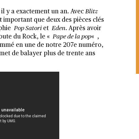
» il y a exactement un an. Avec
Blitz
t important que deux des pièces clés
aphie
Pop Satori
et
Eden
. Après avoir
Route du Rock, le «
Pape de la pop
« ,
ommé en une de notre 207e numéro,
met de balayer plus de trente ans