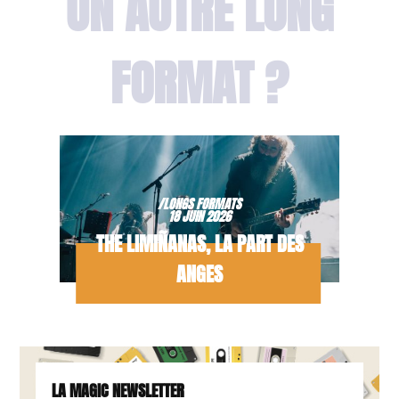
UN AUTRE LONG
FORMAT ?
/LONGS FORMATS
18 JUIN 2026
THE LIMIÑANAS, LA PART DES
ANGES
LA MAGIC NEWSLETTER