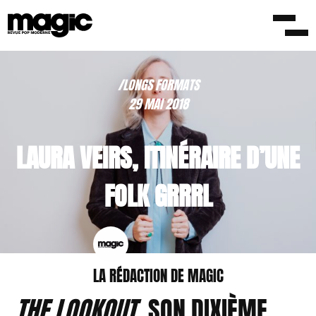
/LONGS FORMATS
29 MAI 2018
LAURA VEIRS, ITINÉRAIRE D’UNE
FOLK GRRRL
LA RÉDACTION DE MAGIC
THE LOOKOUT
, SON DIXIÈME