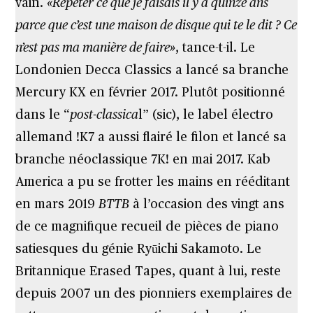
vain.
«Répéter ce que je faisais il y a quinze ans
parce que c’est une maison de disque qui te le dit ? Ce
n’est pas ma manière de faire»
, tance-t-il. Le
Londonien Decca Classics a lancé sa branche
Mercury KX en février 2017. Plutôt positionné
dans le “
post-classica
l” (sic), le label électro
allemand !K7 a aussi flairé le filon et lancé sa
branche néoclassique 7K! en mai 2017. Kab
America a pu se frotter les mains en rééditant
en mars 2019
BTTB
à l’occasion des vingt ans
de ce magnifique recueil de pièces de piano
satiesques du génie Ryūichi Sakamoto. Le
Britannique Erased Tapes, quant à lui, reste
depuis 2007 un des pionniers exemplaires de