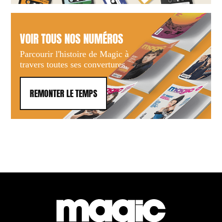
VOIR TOUS NOS NUMÉROS
Parcourir l'histoire de Magic à
travers toutes ses convertures.
REMONTER LE TEMPS