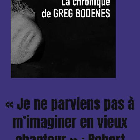
« Je ne parviens pas à
m’imaginer en vieux