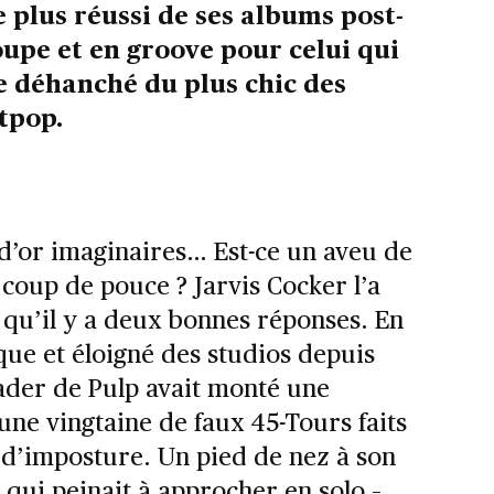
e plus réussi de ses albums post-
oupe et en groove pour celui qui
 le déhanché du plus chic des
tpop.
 d’or imaginaires… Est-ce un aveu de
 coup de pouce ? Jarvis Cocker l’a
te qu’il y a deux bonnes réponses. En
que et éloigné des studios depuis
eader de Pulp avait monté une
une vingtaine de faux 45-Tours faits
 d’imposture. Un pied de nez à son
i qui peinait à approcher en solo –