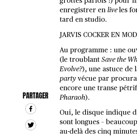
grottes parfois !) pour 
enregistrer en
live
les f
tard en studio.
JARVIS COCKER EN MO
Au programme : une ou
(le troublant
Save the Wh
Evolve?
), une astuce de 
party
vécue par procurat
encore une transe pétrif
PARTAGER
Pharaoh
).
Oui, le disque indique d
sont longues – beaucou
au-delà des cinq minute