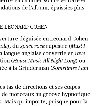
mettre en chantier son répertoire et
ondations de l’album, épaissies plus
DE LEONARD COHEN
verture déguisée en Leonard Cohen
ale
), du
space rock
rupestre (
Must I
la langue anglaise convertie en
rave
ion (
House Music All Night Long
) ou
iée à la Grinderman (
Sometimes I am
es tas de directions et ses étapes
p de morceaux au groove hypnotique
s. Mais qu’importe, puisque pour la