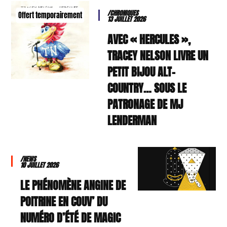
/CHRONIQUES
Offert temporairement
13 JUILLET 2026
AVEC « HERCULES »,
TRACEY NELSON LIVRE UN
PETIT BIJOU ALT-
COUNTRY… SOUS LE
PATRONAGE DE MJ
LENDERMAN
/NEWS
10 JUILLET 2026
LE PHÉNOMÈNE ANGINE DE
POITRINE EN COUV’ DU
NUMÉRO D’ÉTÉ DE MAGIC