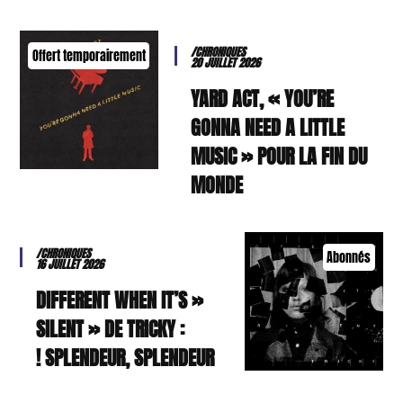
/CHRONIQUES
Offert temporairement
20 JUILLET 2026
YARD ACT, « YOU’RE
GONNA NEED A LITTLE
MUSIC » POUR LA FIN DU
MONDE
/CHRONIQUES
Abonnés
16 JUILLET 2026
« DIFFERENT WHEN IT’S
SILENT » DE TRICKY :
SPLENDEUR, SPLENDEUR !