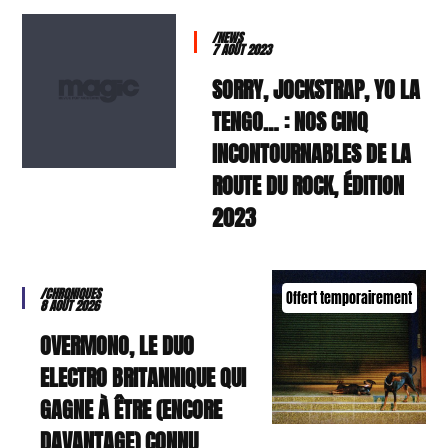
/NEWS
7 AOÛT 2023
SORRY, JOCKSTRAP, YO LA
TENGO… : NOS CINQ
INCONTOURNABLES DE LA
ROUTE DU ROCK, ÉDITION
2023
/CHRONIQUES
Offert temporairement
8 AOÛT 2026
OVERMONO, LE DUO
ELECTRO BRITANNIQUE QUI
GAGNE À ÊTRE (ENCORE
DAVANTAGE) CONNU