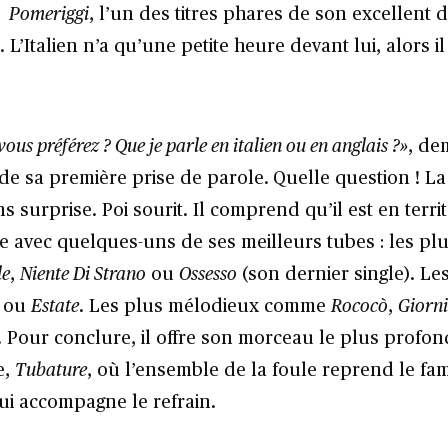
Pomeriggi
, l’un des titres phares de son excellent
. L’Italien n’a qu’une petite heure devant lui, alors 
vous préférez ? Que je parle en italien ou en anglais ?
»
, de
 de sa première prise de parole.
Quelle question ! La
s surprise. Poi sourit. Il comprend qu’il est en terri
e avec quelques-uns de ses meilleurs tubes : les plu
le
,
Niente Di Strano
ou
Ossesso
(son dernier single). Le
ou
Estate
. Les plus mélodieux comme
Rococò
,
Giorni
. Pour conclure, il offre son morceau le plus profo
e,
Tubature
, où l’ensemble de la foule reprend le f
ui accompagne le refrain.