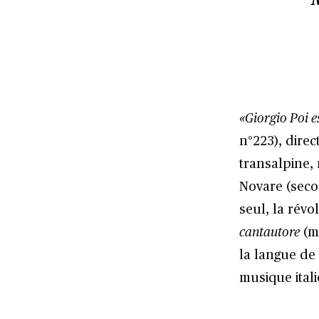
«Giorgio Poi
e
n°223
), dire
transalpine,
Novare (secon
seul, la révo
cantautore
(mo
la langue de
musique itali