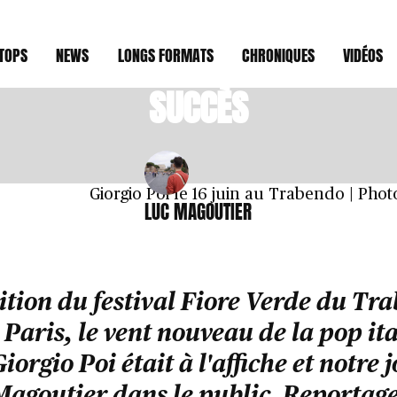
 PREMIÈRE ÉDITION COURONNÉ
TOPS
NEWS
LONGS FORMATS
CHRONIQUES
VIDÉOS
SUCCÈS
Giorgio Poi le 16 juin au Trabendo | Pho
LUC MAGOUTIER
tion du festival Fiore Verde du Tr
 Paris, le vent nouveau de la pop ita
iorgio Poi était à l'affiche et notre 
Magoutier dans le public. Reportage