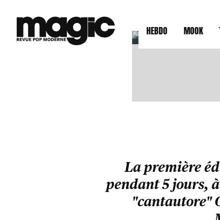
UNE
HEBDO
MOOK
La première édi
pendant 5 jours, à
"cantautore" G