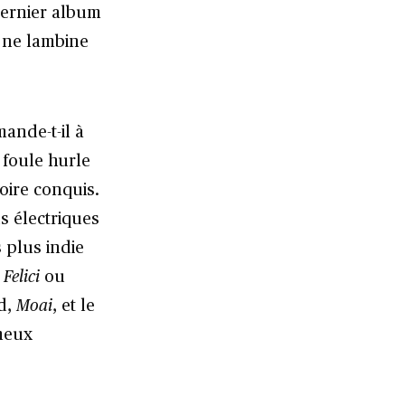
 dernier album
il ne lambine
mande-t-il à
 foule hurle
toire conquis.
s électriques
s plus indie
 Felici
ou
nd,
Moai
, et le
ameux