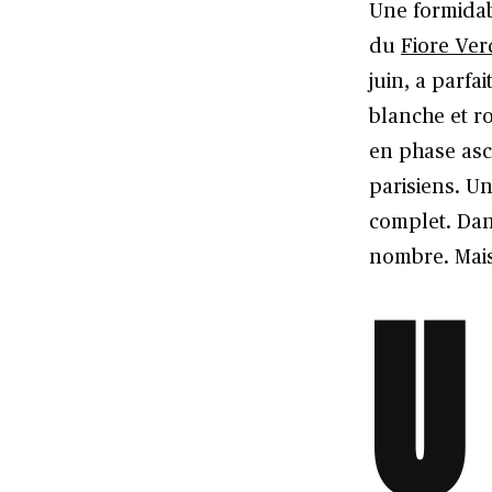
Une formidab
du
Fiore Ver
juin, a parfa
blanche et r
en phase asc
parisiens. Un
complet. Dan
nombre. Mai
U