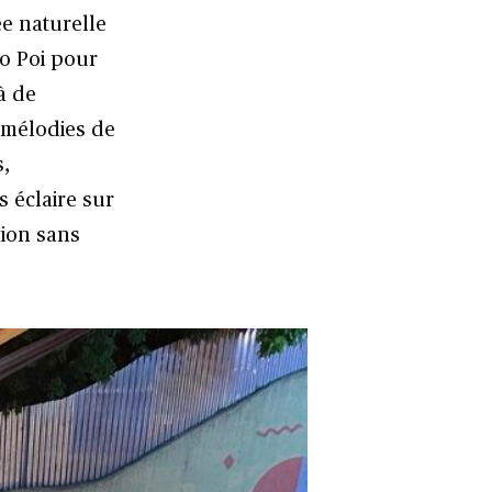
e naturelle
io Poi pour
à de
 mélodies de
s,
 éclaire sur
tion sans