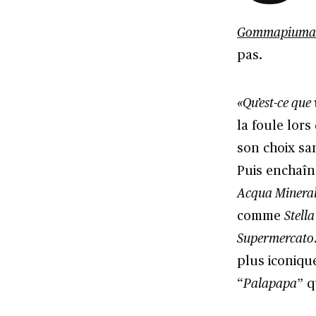
Gommapiuma
pas.
«
Qu’est-ce que 
la foule lors
son choix san
Puis enchaîn
Acqua Minera
comme
Stella
Supermercato
plus iconiqu
“
Palapapa
” q