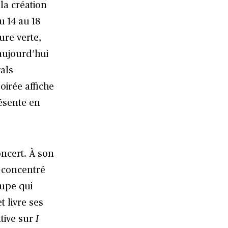
la création
u 14 au 18
ure verte,
aujourd’hui
als
oirée affiche
résente en
oncert. À son
e concentré
oupe qui
t livre ses
tive sur
I