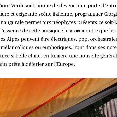
l Fiore Verde ambitionne de devenir
une porte d’entré
laire et exigeante scène italienne, programmer Giorg
n inaugurale permet aux néophytes présents ce soir-l
’essence de cette musique : le «roi» montre que les
des Alpes peuvent être électriques, pop, orchestrale
mélancoliques ou euphoriques. Tout dans ses notes
sance si belle et met en lumière une nouvelle généra
fin prête à déferler sur l’Europe.