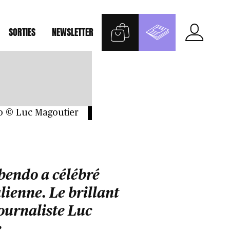
E DE
SORTIES
NEWSLETTER
to © Luc Magoutier
abendo a célébré
lienne. Le brillant
journaliste Luc
.