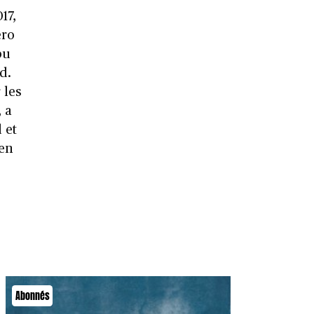
17,
éro
ou
d.
 les
 a
 et
ien
Abonnés