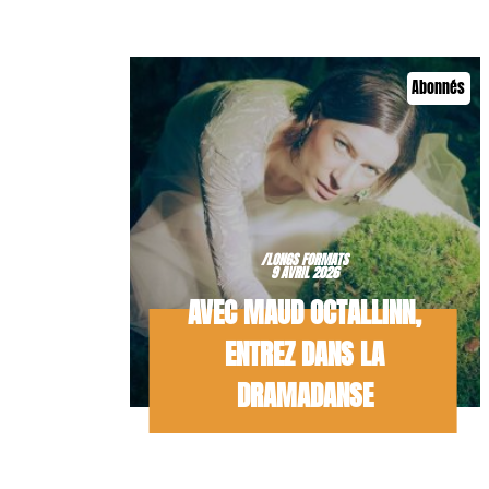
Abonnés
/LONGS FORMATS
9 AVRIL 2026
AVEC MAUD OCTALLINN,
ENTREZ DANS LA
DRAMADANSE