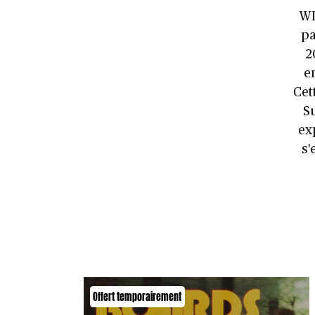
WI
pa
2
e
Cet
S
ex
s'
Offert temporairement