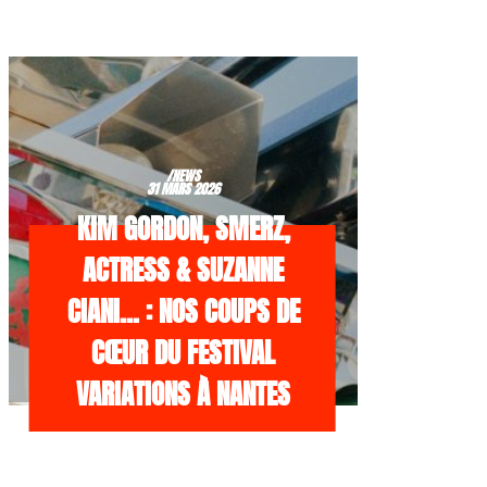
/NEWS
31 MARS 2026
KIM GORDON, SMERZ,
ACTRESS & SUZANNE
CIANI… : NOS COUPS DE
CŒUR DU FESTIVAL
VARIATIONS À NANTES