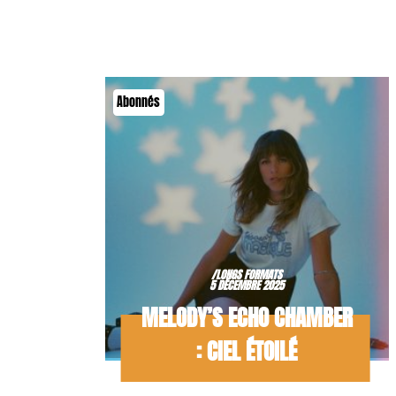
Abonnés
/LONGS FORMATS
5 DÉCEMBRE 2025
MELODY’S ECHO CHAMBER
: CIEL ÉTOILÉ