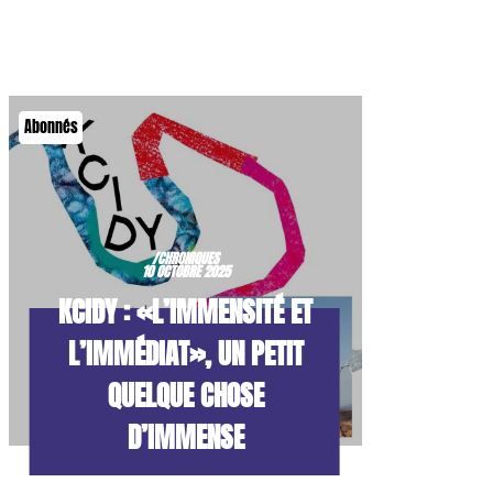
Abonnés
/CHRONIQUES
10 OCTOBRE 2025
KCIDY : «L’IMMENSITÉ ET
L’IMMÉDIAT», UN PETIT
QUELQUE CHOSE
D’IMMENSE