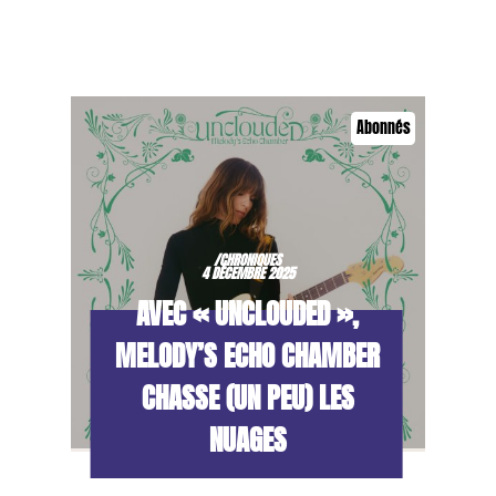
Abonnés
/CHRONIQUES
4 DÉCEMBRE 2025
AVEC « UNCLOUDED »,
MELODY’S ECHO CHAMBER
CHASSE (UN PEU) LES
NUAGES