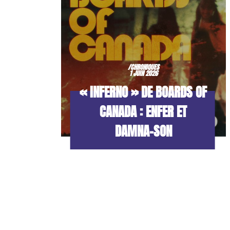
/CHRONIQUES
1 JUIN 2026
« INFERNO » DE BOARDS OF
CANADA : ENFER ET
DAMNA-SON