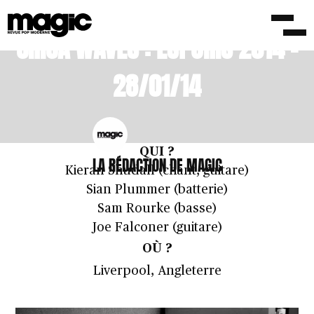
CIRCA WAVES : ESPOIRS 2014 –
28/01/14
QUI ?
LA RÉDACTION DE MAGIC
Kieran Shudall (chant, guitare)
Sian Plummer (batterie)
Sam Rourke (basse)
Joe Falconer (guitare)
OÙ ?
Liverpool, Angleterre