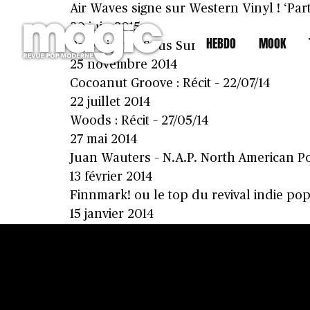
Air Waves signe sur Western Vinyl ! ‘Pa
30 juin 2015
HEBDO
MOOK
Pale Lights : Sous Surveillance – 25/11/20
25 novembre 2014
Cocoanut Groove : Récit – 22/07/14
22 juillet 2014
Woods : Récit – 27/05/14
27 mai 2014
Juan Wauters – N.A.P. North American P
13 février 2014
Finnmark! ou le top du revival indie po
15 janvier 2014