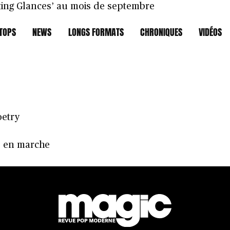
rting Glances’ au mois de septembre
TOPS
NEWS
LONGS FORMATS
CHRONIQUES
VIDÉOS
14
oetry
p en marche