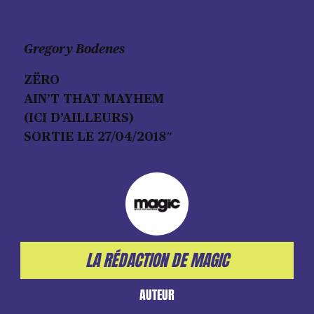
Gregory Bodenes
ZËRO
AIN’T THAT MAYHEM
(ICI D’AILLEURS)
SORTIE LE 27/04/2018″
LA RÉDACTION DE MAGIC
AUTEUR