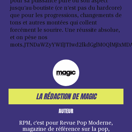
pour sa puissance pure ou son aspect
jusqu’au-boutiste (ce n’est pas du hardcore)
que pour les progressions, changements de
tons et autres montées qui collent
forcément le sourire. Une réussite absolue,
et on pèse nos
mots.JTNDaWZyYW1lJTIwd2lkdGglM0QlMjIxMD
LA RÉDACTION DE MAGIC
AUTEUR
RPM, c'est pour Revue Pop Moderne,
magazine de référence sur la pop,