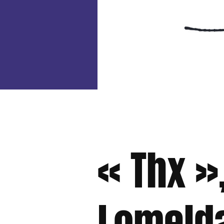
« Thx »
Lomelda