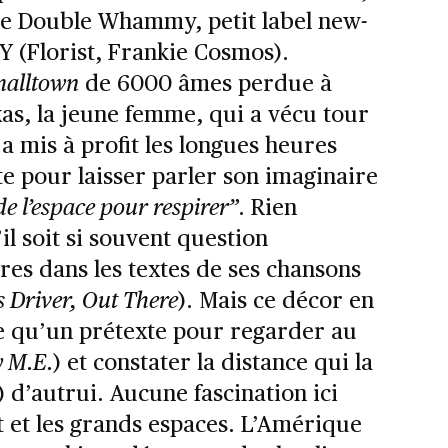
e Double Whammy, petit label new-
IY (Florist, Frankie Cosmos).
malltown
de 6000 âmes perdue à
as, la jeune femme, qui a vécu tour
 a mis à profit les longues heures
te pour laisser parler son imaginaire
e l’espace pour respirer”
. Rien
il soit si souvent question
res dans les textes de ses chansons
s Driver, Out There
). Mais ce décor en
e qu’un prétexte pour regarder au
y M.E.
) et constater la distance qui la
 d’autrui. Aucune fascination ici
t et les grands espaces. L’Amérique