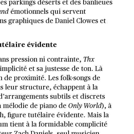
des parkings déserts et des banlieues
and
émotionnels qui servent
ns graphiques de Daniel Clowes et
tutélaire évidente
ans pression ni contrainte,
Thx
mplicité et sa justesse de ton. Là
n de proximité. Les folk-songs de
 leur structure, échappent à la
d’arrangements subtils et discrets
la mélodie de piano de
Only World
), à
h, figure tutélaire évidente. Mais la
um tient à la formidable complicité
teur Zach Daniels, seul musicien