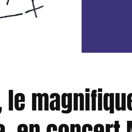
, le magnifiq
, en concert