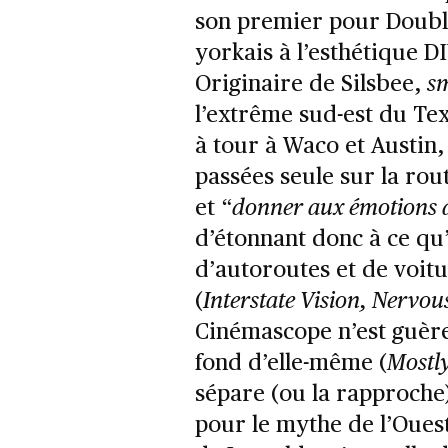
son premier pour Doubl
yorkais à l’esthétique D
Originaire de Silsbee,
s
l’extrême sud-est du Tex
à tour à Waco et Austin,
passées seule sur la rou
et “
donner aux émotions d
d’étonnant donc à ce qu’
d’autoroutes et de voitu
(
Interstate Vision, Nervou
Cinémascope n’est guèr
fond d’elle-même (
Mostl
sépare (ou la rapproche)
pour le mythe de l’Oues