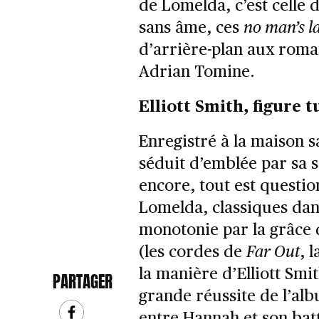
de Lomelda, c’est celle 
sans âme, ces
no man’s l
d’arrière-plan aux roma
Adrian Tomine.
Elliott Smith, figure 
Enregistré à la maison s
séduit d’emblée par sa si
encore, tout est questio
Lomelda, classiques dans
monotonie par la grâce 
(les cordes de
Far Out
, 
la manière d’Elliott Smit
PARTAGER
grande réussite de l’alb
entre Hannah et son bat