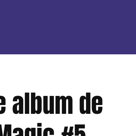
ue album de
 Magic #5