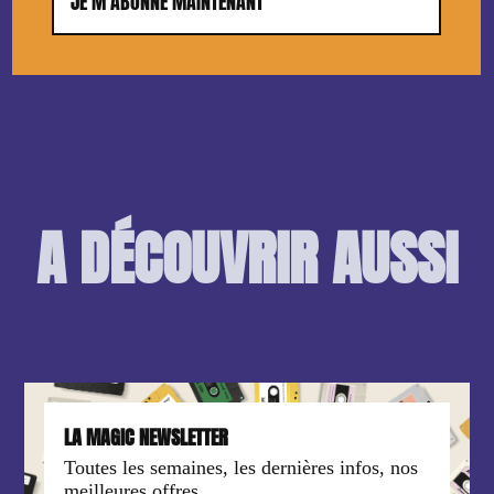
JE M'ABONNE MAINTENANT
A DÉCOUVRIR AUSSI
LA MAGIC NEWSLETTER
Toutes les semaines, les dernières infos, nos
meilleures offres,