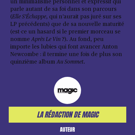
un minimalisme personnel et expressif qui
parle autant de sa foi dans son parcours
(
Elle S’Échappe
, qui n’aurait pas juré sur ses
LP précédents) que de sa nouvelle maturité
(est-ce un hasard si le premier morceau se
nomme
Après Le Vin
?). Au fond, peu
importe les lubies qui font avancer Anton
Newcombe : il termine une fois de plus son
quinzième album
Au Sommet
.
LA RÉDACTION DE MAGIC
AUTEUR