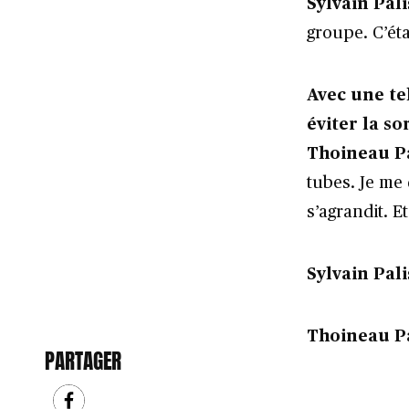
Sylvain Palis
groupe. C’éta
Avec une t
éviter la so
Thoineau Pa
tubes. Je me
s’agrandit. 
Sylvain Pali
Thoineau Pa
PARTAGER