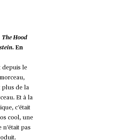
,
The Hood
stein
. En
t depuis le
n morceau,
t plus de la
ceau. Et à la
que, c’était
ros cool, une
 n’était pas
roduit.