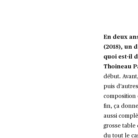
En deux ans
(2018), un 
quoi est-il 
Thoineau Pa
début. Avant,
puis d’autres
composition é
fin, ça donn
aussi complè
grosse table 
du tout le ca