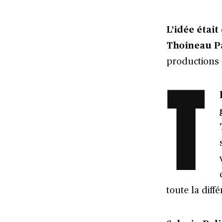
L’idée était
Thoineau Pa
productions 
T
toute la diff