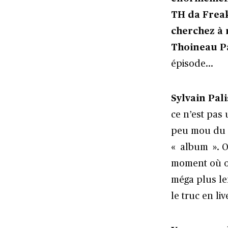
TH da Freak
cherchez à 
Thoineau Pa
épisode…
Sylvain Pali
ce n’est pas 
peu mou du c
« album ». On
moment où on
méga plus le
le truc en liv