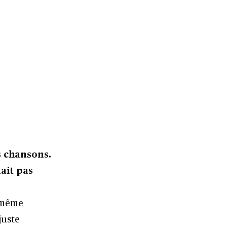
s chansons.
tait pas
d même
juste