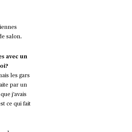
ciennes
de salon.
es avec un
oi?
mais les gars
faite par un
 que j’avais
t ce qui fait