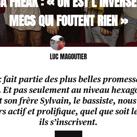
A FREAK : « ON EST L’INVERS
MECS QUI FOUTENT RIEN »
LUC MAGOUTIER
fait partie des plus belles promes
 Et pas seulement au niveau hexago
 son frère Sylvain, le bassiste, nous
s actif et prolifique, quel que soit 
ils s’inscrivent.