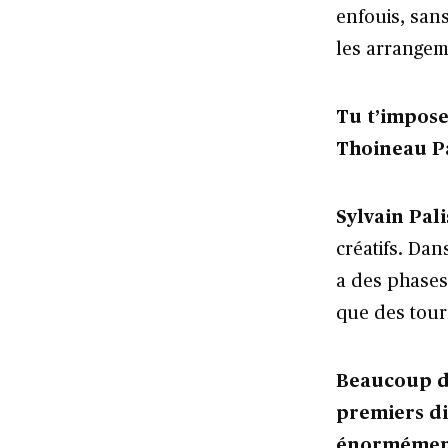
enfouis, sans
les arrangeme
Tu t’impose
Thoineau Pa
Sylvain Pali
créatifs. Dan
a des phases
que des tourn
Beaucoup d
premiers di
énormément 