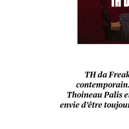
TH D
TH da Freak 
contemporain.
Thoineau Palis et
envie d’être toujour