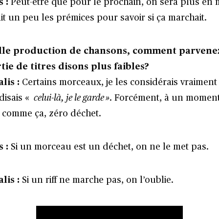
 :
Peut-être que pour le prochain, on sera plus en
it un peu les prémices pour savoir si ça marchait.
elle production de chansons, comment parvene
rtie de titres disons plus faibles?
lis :
Certains morceaux, je les considérais vraime
 disais «
celui-là, je le garde »
. Forcément, à un moment 
Et comme ça, zéro déchet.
s :
Si un morceau est un déchet, on ne le met pas.
lis :
Si un riff ne marche pas, on l’oublie.