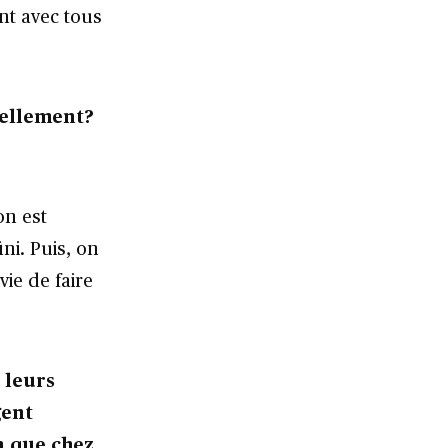
ant avec tous
rellement?
on est
ini. Puis, on
ie de faire
 leurs
gent
n que chez