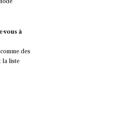
 mode
z-vous à
nt comme des
la liste