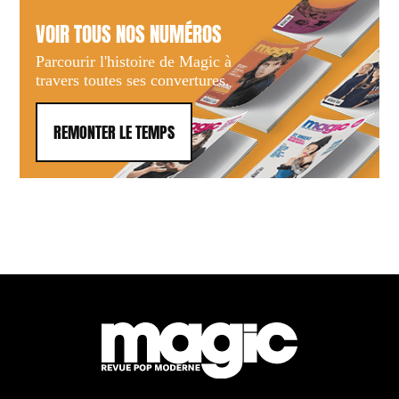
VOIR TOUS NOS NUMÉROS
Parcourir l'histoire de Magic à
travers toutes ses convertures.
REMONTER LE TEMPS