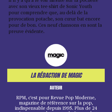
Il n’y a qu’à le voir hirsute sur la pochette
avec son vieux tee-shirt de
Sonic Youth
pour comprendre que, au-delà de la
provocation potache, son cœur bat encore
pour de bon. Ces neuf chansons en sont la
preuve évidente.
LA RÉDACTION DE MAGIC
AUTEUR
RPM, c'est pour Revue Pop Moderne,
magazine de référence sur la pop,
indispensable depuis 1995. Plus de 24