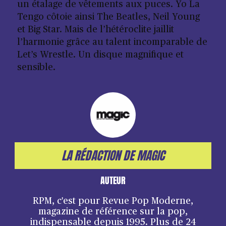
un étalage de vêtements aux puces. Yo La
Tengo côtoie ainsi The Beatles, Neil Young
et Big Star. Mais de l’hétéroclite jaillit
l’harmonie grâce au talent incomparable de
Let’s Wrestle. Un disque magnifique et
sensible.
LA RÉDACTION DE MAGIC
AUTEUR
RPM, c'est pour Revue Pop Moderne,
magazine de référence sur la pop,
indispensable depuis 1995. Plus de 24