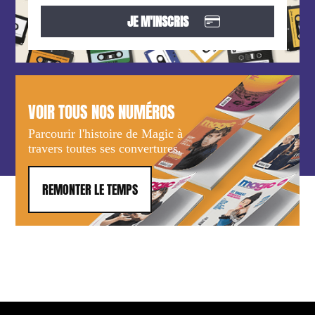
VOIR TOUS NOS NUMÉROS
Parcourir l'histoire de Magic à
travers toutes ses convertures.
REMONTER LE TEMPS