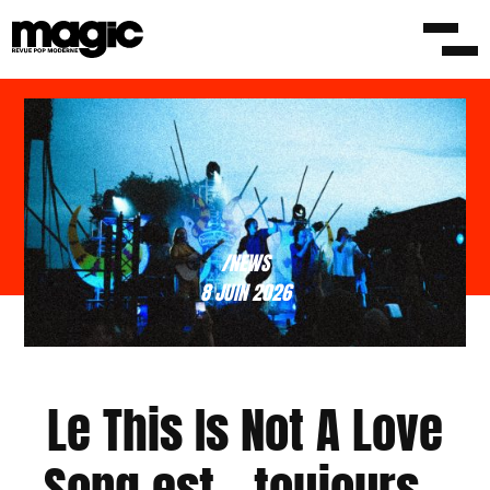
/NEWS
8 JUIN 2026
Le This Is Not A Love
Song est – toujours –