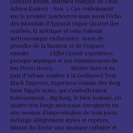
(Arnaud Rhuth, Matthieu Philippe de l’Isle,
Adrien Kanter) : Neu !, Can évidemment
sur le premier
Synchrotron
mais aussi l’écho
des Islandais d’Apparat Organ Quartet (les
synthés, la métrique et cette batterie
métronomique endurante). Avant de
prendre de la hauteur et de l’espace
ensuite :
L’Effet Casimir
expérience
presque mystique et ses réminiscences de
feu Pierre Henry,
Matière Noire
et sa
part d’urbain sombre à la Godspeed You!
Black Emperor,
Hypernova
comme des Berg
Sans Nipple noisy, qui s’emballeraient
furieusement…
Big Bang
, le bien nommé, en
quatre très longs morceaux enregistrés en
une session d’improvisation de trois jours,
mélange allégrement styles et repères,
faisant du drone une musique rythmée et