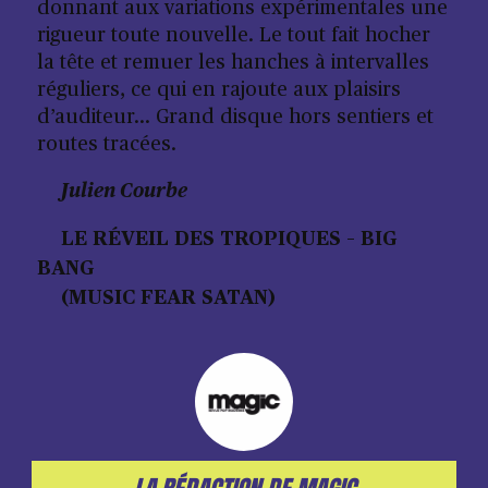
donnant aux variations expérimentales une
rigueur toute nouvelle. Le tout fait hocher
la tête et remuer les hanches à intervalles
réguliers, ce qui en rajoute aux plaisirs
d’auditeur… Grand disque hors sentiers et
routes tracées.
Julien Courbe
LE RÉVEIL DES TROPIQUES – BIG
BANG
(MUSIC FEAR SATAN)