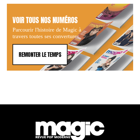
VOIR TOUS NOS NUMÉROS
Parcourir l'histoire de Magic à
travers toutes ses convertures.
REMONTER LE TEMPS