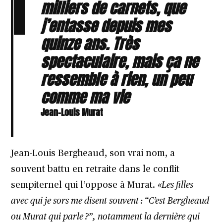
milliers de carnets, que
j’entasse depuis mes
quinze ans. Très
spectaculaire, mais ça ne
ressemble à rien, un peu
comme ma vie
Jean-Louis Murat
Jean-Louis Bergheaud, son vrai nom, a
souvent battu en retraite dans le conflit
sempiternel qui l’oppose à Murat.
«Les filles
avec qui je sors me disent souvent : “C’est Bergheaud
ou Murat qui parle ?”, notamment la dernière qui