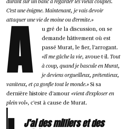
durant sur un banc à regarder les vieux couples.
C’est une énigme. Maintenant, je vais devoir
A
attaquer une vie de moine ou d’ermite.»
u gré de la discussion, on se
demande hâtivement où est
passé Murat, le fier, l’arrogant.
«Il me gâche la vie
, avoue-t-il
. Tout
à coup, quand je bascule en Murat,
je deviens orgueilleux, prétentieux,
vaniteux, et ça gonfle tout le monde.»
Si sa
dernière histoire d’amour
«vient d’exploser en
plein vol»
, c’est à cause de Murat.
J’ai des milliers et des