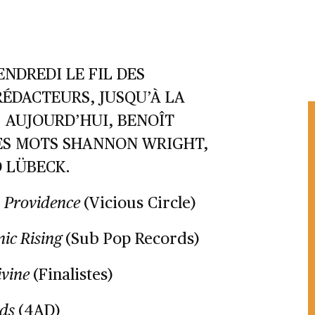
NDREDI LE FIL DES
ÉDACTEURS, JUSQU’À LA
. AUJOURD’HUI, BENOÎT
SES MOTS SHANNON WRIGHT,
 LÜBECK.
–
Providence
(Vicious Circle)
nic Rising
(Sub Pop Records)
ivine
(Finalistes)
nds
(4AD)