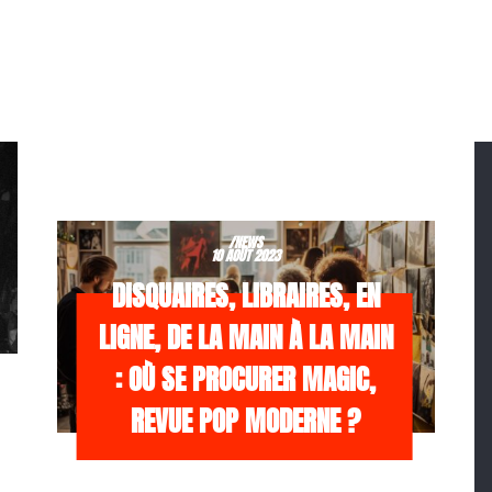
/NEWS
10 AOÛT 2023
DISQUAIRES, LIBRAIRES, EN
LIGNE, DE LA MAIN À LA MAIN
: OÙ SE PROCURER MAGIC,
REVUE POP MODERNE ?