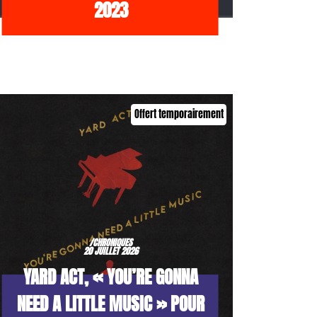
2023
Offert temporairement
/CHRONIQUES
20 JUILLET 2026
YARD ACT, « YOU’RE GONNA
NEED A LITTLE MUSIC » POUR