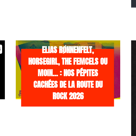
/NEWS
21 JUILLET 2026
ELIAS RØNNENFELT,
s
HORSEGIRL, THE FEMCELS OU
MOIN… : NOS PÉPITES
CACHÉES DE LA ROUTE DU
ROCK 2026