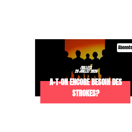
Abonné
/BILLETS
29 JUILLET 2026
A-T-ON ENCORE BESOIN DES
STROKES?