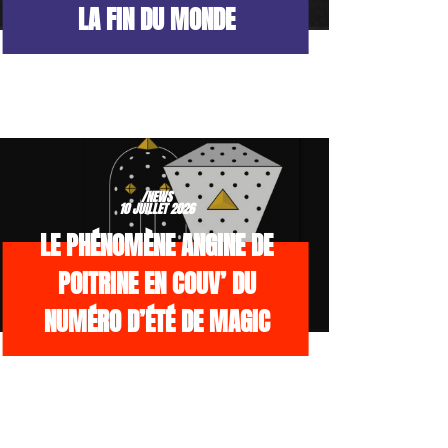
LA FIN DU MONDE
/NEWS
10 JUILLET 2026
LE PHÉNOMÈNE ANGINE DE
POITRINE EN COUV’ DU
NUMÉRO D’ÉTÉ DE MAGIC