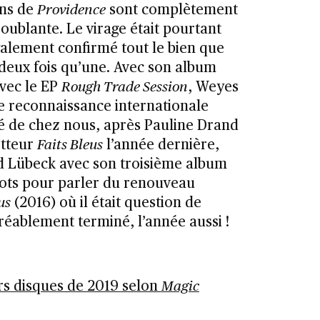
ons de
Providence
sont complètement
troublante. Le virage était pourtant
galement confirmé tout le bien que
t deux fois qu’une. Avec son album
avec le EP
Rough Trade Session
, Weyes
e reconnaissance internationale
é de chez nous, après Pauline Drand
etteur
Faits Bleus
l’année dernière,
ud Lübeck avec son troisième album
mots pour parler du renouveau
us
(2016) où il était question de
réablement terminé, l’année aussi !
urs disques de 2019 selon
Magic