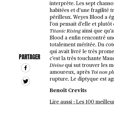
interprète. Les sept chans
habitées et d’une fragilité 
périlleux. Weyes Blood a é
l’on pensait d’elle et plutô
Titanic Rising
ainsi que qu’
Blood a enfin rencontré un
totalement méritée. Du cot
qui avait livré le très prom
PARTAGER
c’est la très touchante Ma
Divine
qui sut trouver les 
amoureux, après
Toi non pl
rupture. Le diptyque est ag
Benoît Crevits
Lire aussi : Les 100 meille