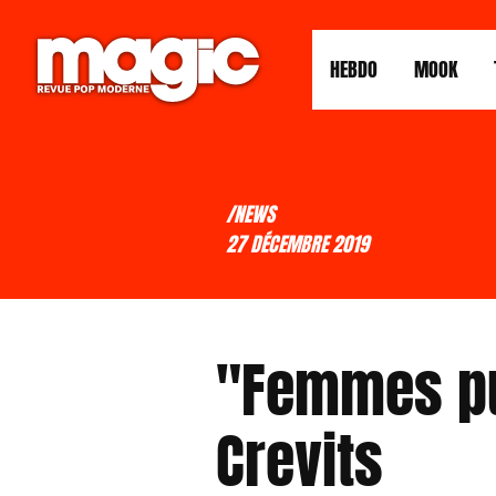
HEBDO
MOOK
/NEWS
27 DÉCEMBRE 2019
"Femmes pui
Crevits