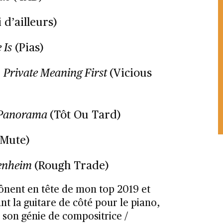
i d’ailleurs)
 Is
(Pias)
–
Private Meaning First
(Vicious
Panorama
(Tôt Ou Tard)
(Mute)
enheim
(Rough Trade)
ônent en tête de mon top 2019 et
t la guitare de côté pour le piano,
son génie de compositrice /