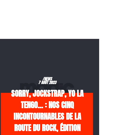
/NEWS
7 AOÛT 2023
SORRY, JOCKSTRAP, YO LA
TENGO… : NOS CINQ
INCONTOURNABLES DE LA
ROUTE DU ROCK, ÉDITION