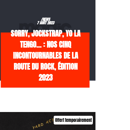
/NEWS
7 AOÛT 2023
SORRY, JOCKSTRAP, YO LA
TENGO… : NOS CINQ
INCONTOURNABLES DE LA
ROUTE DU ROCK, ÉDITION
2023
Offert temporairement