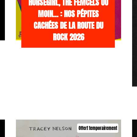
HORSEGIRL, THE FEMCELS OU
MOIN… : NOS PÉPITES
CACHÉES DE LA ROUTE DU
ROCK 2026
Offert temporairement