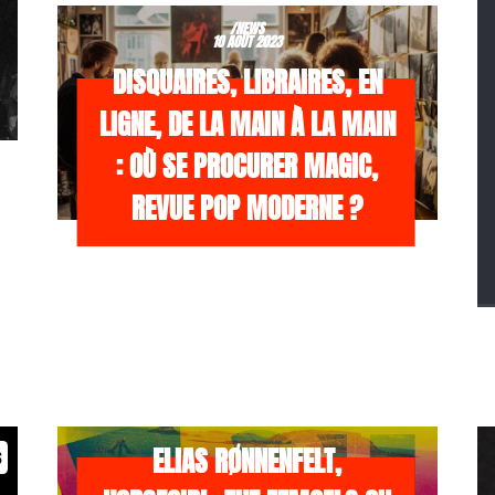
/NEWS
10 AOÛT 2023
DISQUAIRES, LIBRAIRES, EN
LIGNE, DE LA MAIN À LA MAIN
: OÙ SE PROCURER MAGIC,
REVUE POP MODERNE ?
/NEWS
21 JUILLET 2026
ELIAS RØNNENFELT,
s