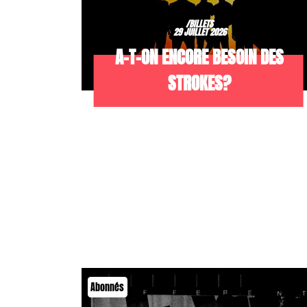
/BILLETS
29 JUILLET 2026
A-T-ON ENCORE BESOIN DES
STROKES?
Abonnés