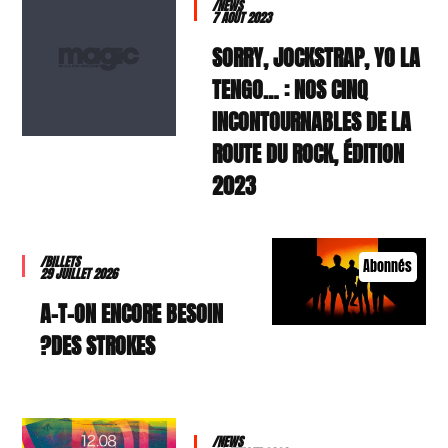
/NEWS
7 AOÛT 2023
SORRY, JOCKSTRAP, YO LA
TENGO… : NOS CINQ
INCONTOURNABLES DE LA
ROUTE DU ROCK, ÉDITION
2023
/BILLETS
Abonnés
29 JUILLET 2026
A-T-ON ENCORE BESOIN
DES STROKES?
/NEWS