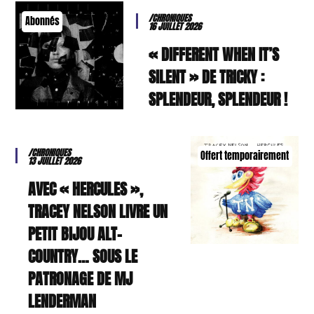
/CHRONIQUES
Abonnés
16 JUILLET 2026
« DIFFERENT WHEN IT’S
SILENT » DE TRICKY :
SPLENDEUR, SPLENDEUR !
/CHRONIQUES
Offert temporairement
13 JUILLET 2026
AVEC « HERCULES »,
TRACEY NELSON LIVRE UN
PETIT BIJOU ALT-
COUNTRY… SOUS LE
PATRONAGE DE MJ
LENDERMAN