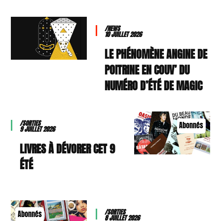
/NEWS
10 JUILLET 2026
LE PHÉNOMÈNE ANGINE DE
POITRINE EN COUV’ DU
NUMÉRO D’ÉTÉ DE MAGIC
/SORTIES
Abonnés
9 JUILLET 2026
9 LIVRES À DÉVORER CET
ÉTÉ
/SORTIES
Abonnés
8 JUILLET 2026