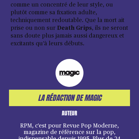
comme un concentré de leur style, ou
plutôt comme sa fixation adulte,
techniquement redoutable. Que la mort ait
prise ou non sur
Death Grips
, ils ne seront
sans doute plus jamais aussi dangereux et
excitants qu’à leurs débuts.
LA RÉDACTION DE MAGIC
AUTEUR
RPM, c'est pour Revue Pop Moderne,
magazine de référence sur la pop,