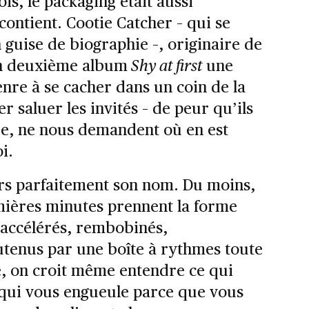
is, le packaging était aussi
contient. Cootie Catcher – qui se
 guise de biographie –, originaire de
on deuxième album
Shy at first
une
genre à se cacher dans un coin de la
r saluer les invités – de peur qu’ils
re, ne nous demandent où en est
oi.
urs parfaitement son nom. Du moins,
mières minutes prennent la forme
 accélérés, rembobinés,
outenus par une boîte à rythmes toute
e, on croit même entendre ce qui
 qui vous engueule parce que vous