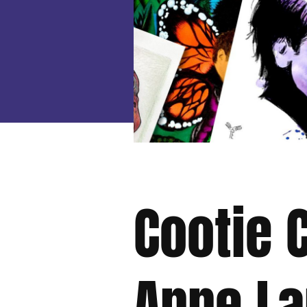
Cootie 
Anne La