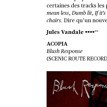
certaines des tracks les
mean less
,
Dumb lit
,
If it’
chairs
. Dire qu’un nouv
Jules Vandale ••••°°
ACOPIA
Blush Response
(SCENIC ROUTE RECORDS