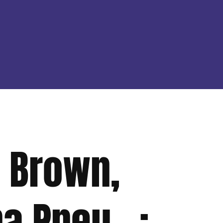
. Brown,
na Pneu…: