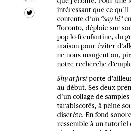
que j’écoute. Pour une fo
intéressant que ce qu’il 
contente d’un
“say hi”
en
Toronto, déploie sur s
pop lo-fi enfantine, du 
maison pour éviter d’alle
ne nous mangent ou, pi
notre recherche d’empl
Shy at first
porte d’aille
au début. Ses deux pre
d’un collage de samples
tarabiscotés, à peine s
discrète. En fond sonor
ressemble à un tutoriel