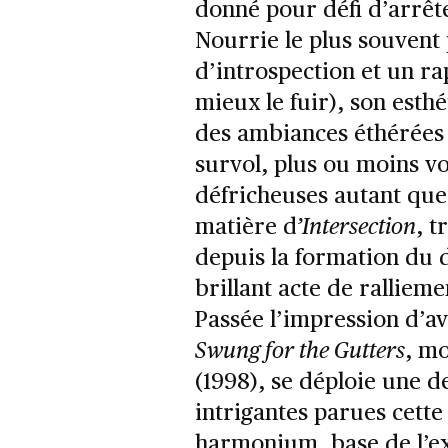
donné pour défi d’arrête
Nourrie le plus souvent 
d’introspection et un r
mieux le fuir), son esth
des ambiances éthérées 
survol, plus ou moins vo
défricheuses autant que
matière d
’Intersection
, 
depuis la formation du
brillant acte de rallieme
Passée l’impression d’av
Swung for the Gutters
, m
(1998), se déploie une d
intrigantes parues cette
harmonium, base de l’e