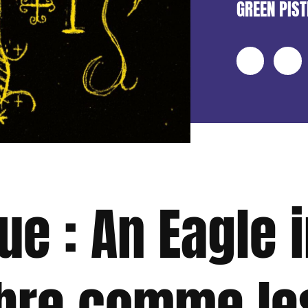
GREEN PIS
ue : An Eagle 
ibre comme le