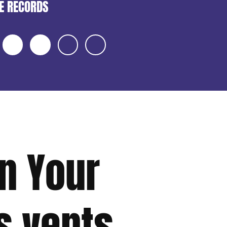
TE RECORDS
in Your
s vents