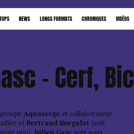
TOPS
NEWS
LONGS FORMATS
CHRONIQUES
VIDÉOS
asc – Cerf, Bi
 groupe
Aquaserge
et collaborateur
Sadier et
Bertrand Burgalat
(soit
faune pop),
Julien Gasc
sort sous