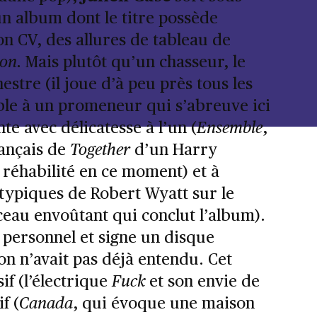
 album dont le titre possède
n CV, des allures de tableau de
aon.
Mais plutôt qu’un chasseur, le
tre (il joue d’à peu près tous les
ble à un promeneur qui s’abreuve ici
te avec délicatesse à l’un (
Ensemble
,
rançais de
Together
d’un Harry
 réhabilité en ce moment) et à
 typiques de Robert Wyatt sur le
ceau envoûtant qui conclut l’album).
s personnel et signe un disque
on n’avait pas déjà entendu. Cet
if (l’électrique
Fuck
et son envie de
f (
Canada
, qui évoque une maison