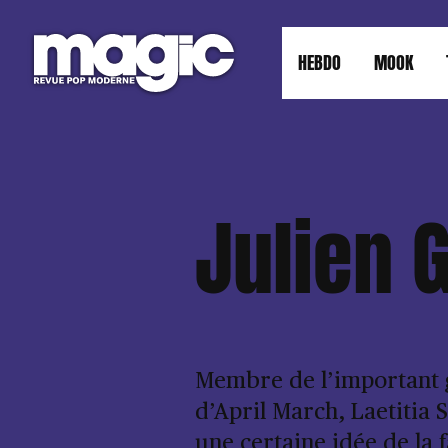
HEBDO
MOOK
Julien G
Membre de l’important
d’April March, Laetitia 
une certaine idée de la 