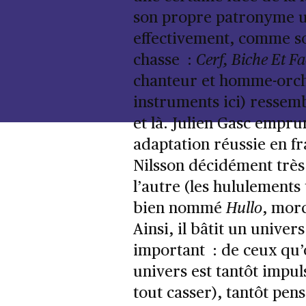
son propre patronyme un
effectivement, comme so
chasse :
Cerf, Biche Et F
chanteur et homme-orches
instruments ici) ressem
et là. Julien Gasc emprun
adaptation réussie en f
Nilsson décidément très
l’autre (les hululements
bien nommé
Hullo
, mor
Ainsi, il bâtit un univer
important : de ceux qu’
univers est tantôt impuls
tout casser), tantôt pensi