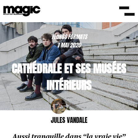
/LONGS FORMATS
1 MAI 2020
CATHÉDRALE ET SES MUSÉES
INTÉRIEURS
JULES VANDALE
Aussi tranquille dans “la vraie vie”