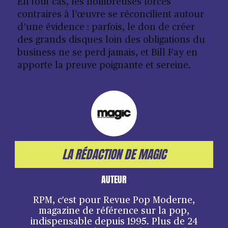
En tout cas, les nombreuses forces
contraires à l’œuvre se réconcilient autour
d’une évidence : parfois, le don de créer
des grands disques loin des obligations du
business ne se perd jamais, et Bill Fay en
apporte la preuve poignante et sereine.
LA RÉDACTION DE MAGIC
AUTEUR
RPM, c'est pour Revue Pop Moderne,
magazine de référence sur la pop,
indispensable depuis 1995. Plus de 24