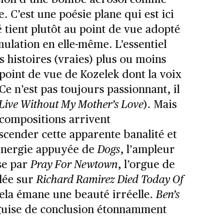
. C’est une poésie plane qui est ici
 tient plutôt au point de vue adopté
mulation en elle-même. L’essentiel
 histoires (vraies) plus ou moins
point de vue de Kozelek dont la voix
Ce n’est pas toujours passionnant, il
 Live Without My Mother’s Love
). Mais
 compositions arrivent
cender cette apparente banalité et
’énergie appuyée de
Dogs
, l’ampleur
se par
Pray For Newtown
, l’orgue de
blée sur
Richard Ramirez Died Today Of
cela émane une beauté irréelle.
Ben’s
 guise de conclusion étonnamment