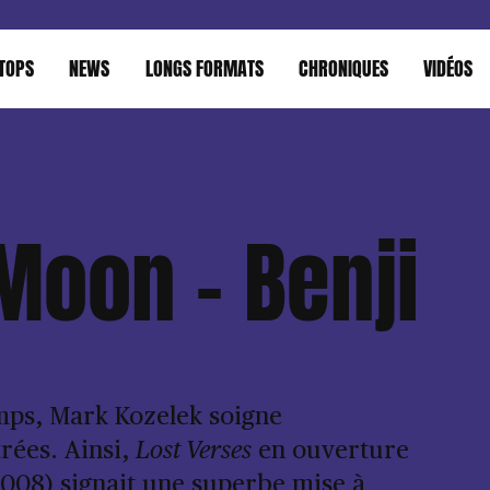
TOPS
NEWS
LONGS FORMATS
CHRONIQUES
VIDÉOS
 Moon – Benji
emps, Mark Kozelek soigne
rées. Ainsi,
Lost Verses
en ouverture
008) signait une superbe mise à