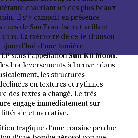
ntêtante charriant un des plus beaux
cain. Il s’y campait en présence
 rues de San Francisco et veillant
 amis. La mémoire de cette chanson
 aujourd’hui d’une lumière
 LP sous l’appellation
Sun Kil Moon
.
les bouleversements à l’œuvre dans
usicalement, les structures
déclinées en textures et rythmes
re des textes a changé. Le très
ture engage immédiatement sur
littérale et narrative.
ition tragique d’une cousine perdue
losion d’une bombe aérosol comme