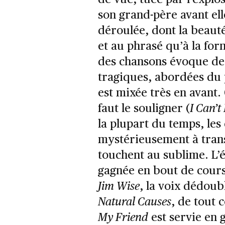
son grand-père avant elle
déroulée, dont la beauté
et au phrasé qu’à la for
des chansons évoque des
tragiques, abordées du 
est mixée très en avant. 
faut le souligner (
I Can’t
la plupart du temps, les
mystérieusement à trans
touchent au sublime. L
gagnée en bout de cour
Jim Wise
, la voix dédou
Natural Causes
, de tout 
My Friend
est servie en