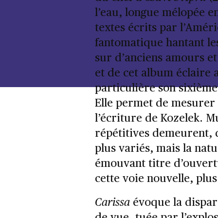
l’eau, longue mélopée e
textes écrits par l’Améri
fantomatique hantant les
sur d’anciens amours et
et de cet album éclaire
particulière son sixième
Elle permet de mesurer 
l’écriture de Kozelek. M
répétitives demeurent, 
plus variés, mais la natu
émouvant titre d’ouver
cette voie nouvelle, plus 
Carissa
évoque la dispar
de vue, tuée par l’exp