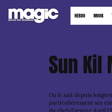
HEBDO
MOOK
Sun Kil
On le sait depuis longt
particulièrement ses ent
du chef-d’œuvre
April
(2