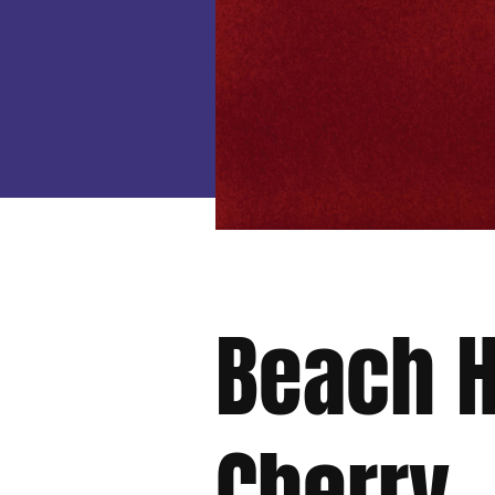
Beach H
Cherry