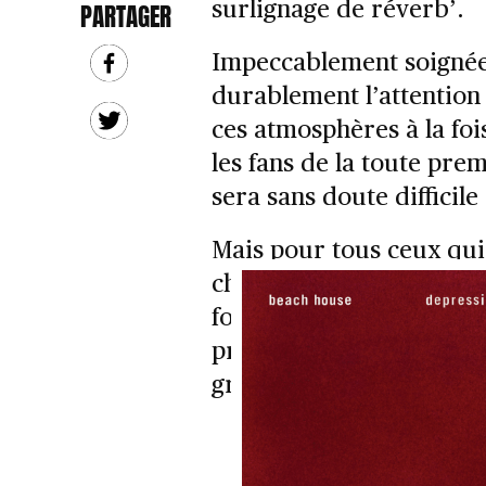
surlignage de réverb’.
PARTAGER
Impeccablement soignée
durablement l’attention 
ces atmosphères à la fo
les fans de la toute pre
sera sans doute difficile
Mais pour tous ceux qu
charmes de
Beach Hou
fois un résumé dense et
précédents et un parfait
groupe incontestableme