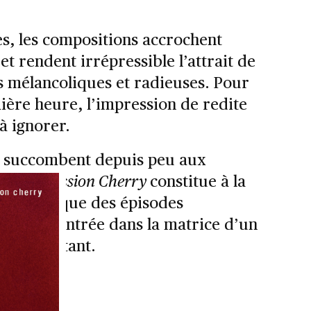
s, les compositions accrochent
et rendent irrépressible l’attrait de
is mélancoliques et radieuses. Pour
mière heure, l’impression de redite
 à ignorer.
i succombent depuis peu aux
se
,
Depression Cherry
constitue à la
 synthétique des épisodes
 point d’entrée dans la matrice d’un
nt important.