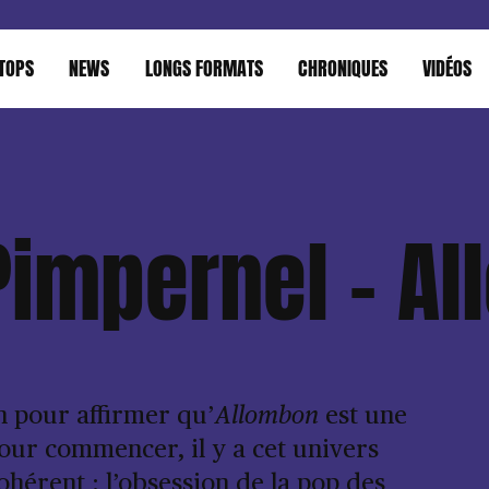
TOPS
NEWS
LONGS FORMATS
CHRONIQUES
VIDÉOS
Pimpernel – A
n pour affirmer qu’
Allombon
est une
our commencer, il y a cet univers
hérent : l’obsession de la pop des