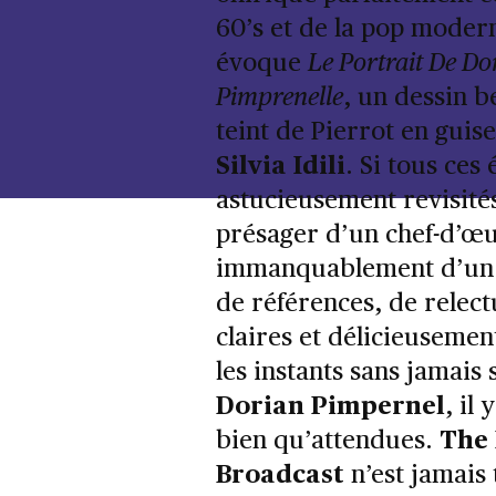
60’s et de la pop moder
évoque
Le Portrait De Do
Pimprenelle
, un dessin 
teint de Pierrot en guise
Silvia Idili
. Si tous ces
astucieusement revisité
présager d’un chef-d’œu
immanquablement d’un tr
de références, de relec
claires et délicieusemen
les instants sans jamais
Dorian Pimpernel
, il
bien qu’attendues.
The
Broadcast
n’est jamais 