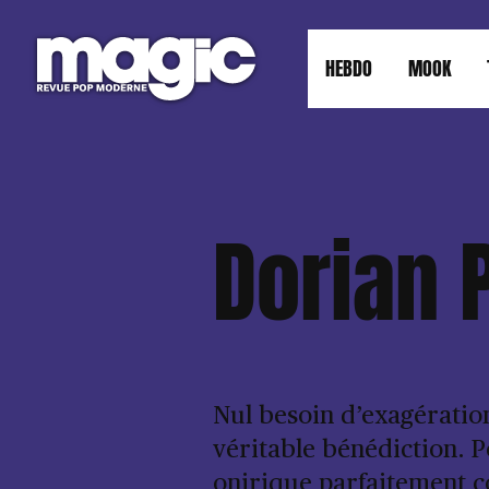
HEBDO
MOOK
Dorian 
Nul besoin d’exagératio
véritable bénédiction. P
onirique parfaitement co