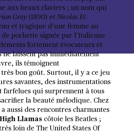
ne aux beaux claviers ; un nom qui
rian Gray
(1890) et
Nicolas Et
beau et tragique d’une femme au
 de pochette signée par l’Italienne
 éléments fortement évocateurs et
s ne laissent pas immédiatement
vre, ils témoignent
ès bon goût. Surtout, il y a ce jeu
tures savantes, des instrumentations
t farfelues qui surprennent à tous
 sacrifier la beauté mélodique. Chez
 y a aussi des rencontres charmantes
 High Llamas
côtoie les Beatles ;
très loin de The United States Of