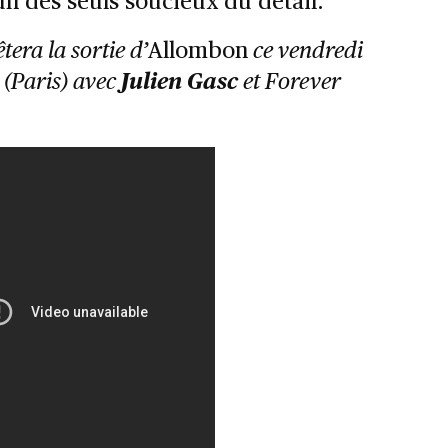
un des seuls soucieux du détail.
êtera la sortie
d’
Allombon
ce vendredi
(Paris) avec
Julien Gasc
et Forever