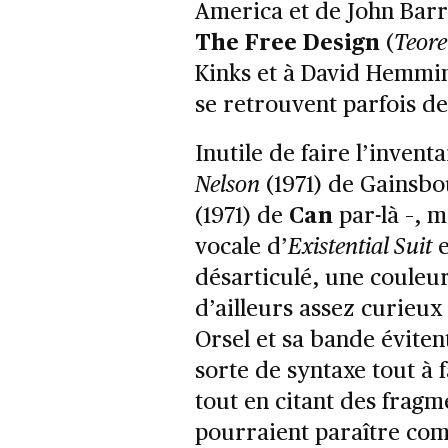
America et de John Barr
The Free Design
(
Teor
Kinks et à David Hemmin
se retrouvent parfois de
Inutile de faire l’invent
Nelson
(1971) de Gainsbo
(1971) de
Can
par-là –, 
vocale d’
Existential Suit
e
désarticulé, une couleur
d’ailleurs assez curieux
Orsel et sa bande évite
sorte de syntaxe tout à f
tout en citant des frag
pourraient paraître co