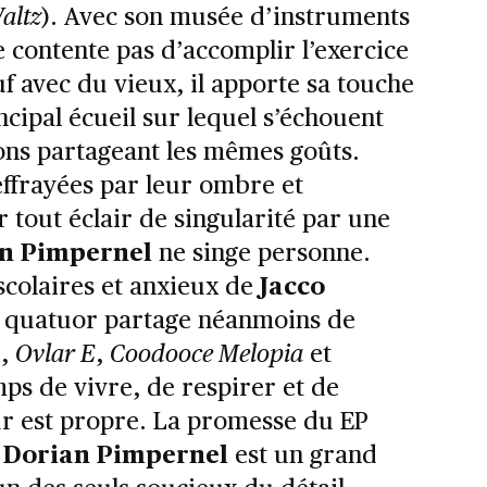
altz
). Avec son musée d’instruments
e contente pas d’accomplir l’exercice
uf avec du vieux, il apporte sa touche
incipal écueil sur lequel s’échouent
ns partageant les mêmes goûts.
 effrayées par leur ombre et
 tout éclair de singularité par une
n Pimpernel
ne singe personne.
scolaires et anxieux de
Jacco
e quatuor partage néanmoins de
),
Ovlar E
,
Coodooce Melopia
et
ps de vivre, de respirer et de
ur est propre. La promesse du EP
:
Dorian Pimpernel
est un grand