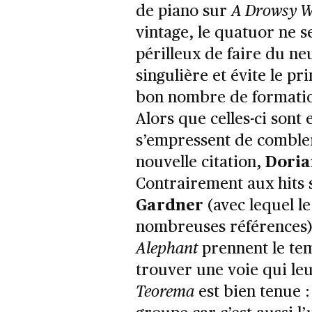
de piano sur
A Drowsy W
vintage, le quatuor ne s
périlleux de faire du ne
singulière et évite le pr
bon nombre de formatio
Alors que celles-ci sont
s’empressent de combler
nouvelle citation,
Doria
Contrairement aux hits 
Gardner
(avec lequel l
nombreuses références
Alephant
prennent le tem
trouver une voie qui le
Teorema
est bien tenue 