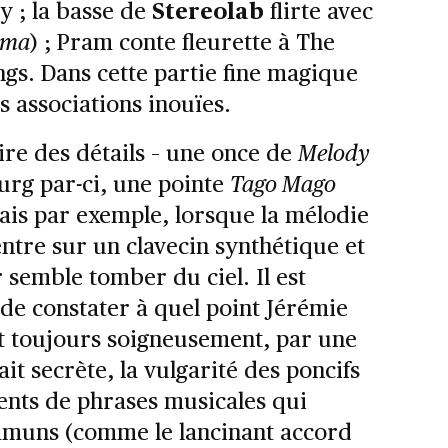
y ; la basse de
Stereolab
flirte avec
ema
) ; Pram conte fleurette à The
gs. Dans cette partie fine magique
s associations inouïes.
aire des détails – une once de
Melody
urg par-ci, une pointe
Tago Mago
mais par exemple, lorsque la mélodie
ntre sur un clavecin synthétique et
 semble tomber du ciel. Il est
 de constater à quel point Jérémie
nt toujours soigneusement, par une
ait secrète, la vulgarité des poncifs
ments de phrases musicales qui
mmuns (comme le lancinant accord