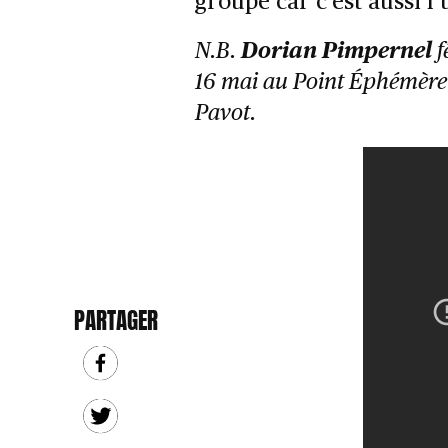
groupe car c’est aussi l’
N.B.
Dorian Pimpernel
f
16 mai au Point Éphémère 
Pavot.
PARTAGER