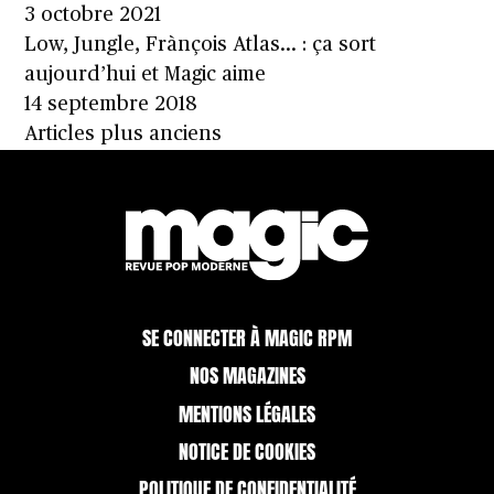
3 octobre 2021
Low, Jungle, Frànçois Atlas… : ça sort
aujourd’hui et Magic aime
14 septembre 2018
Navigation
Articles plus anciens
des
articles
SE CONNECTER À MAGIC RPM
NOS MAGAZINES
MENTIONS LÉGALES
NOTICE DE COOKIES
POLITIQUE DE CONFIDENTIALITÉ