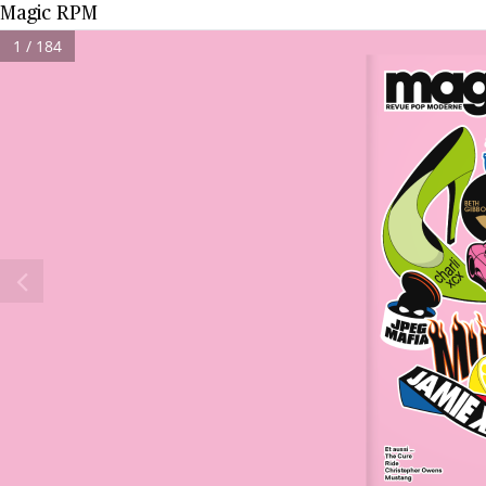
Magic RPM
1 / 184
BETH 
GIBBO
et aussi ...
The Cure
ride
Christopher Owens
mustang